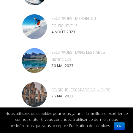
ESCAPADES : MERIBEL OU
COURCHEVEL ?
4 AOÛT 2023
ESCAPADES : DANS LES PARCS
NATIONAUX
30 MAI 2023
BELGIQUE : ESCAPADE 3 A 5 JOURS
25 MAI 2023
Nous utilisons des cookies pour vous garantir la meilleure expérience
BOLIVIE – ETAPE : ADIOS
sur notre site. Si vous continuez à utiliser ce dernier, nous
considérerons que vous acceptez l'utilisation des cookies.
CARIPATA, ADIOS LA PAZ, ADIOS
Ok