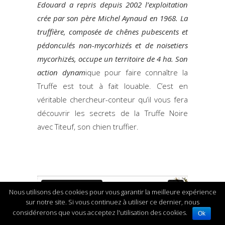
Edouard a repris depuis 2002 l’exploitation
crée par son père Michel Aynaud en 1968. La
truffière, composée de chênes pubescents et
pédonculés non-mycorhizés et de noisetiers
mycorhizés, occupe un territoire de 4 ha. Son
action dynam
ique pour faire connaître la
Truffe est tout à fait louable. C’est en
véritable chercheur-conteur qu’il vous fera
découvrir les secrets de la Truffe Noire
avec Titeuf, son chien truffier.
Nous utilisons des cookies pour vous garantir la meilleure expérience
sur notre site. Si vous continuez à utiliser ce dernier, nous
considérerons que vous acceptez l'utilisation des cookies.
Ok