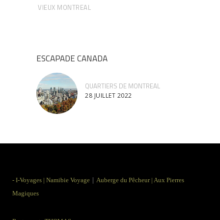
VIEUX MONTREAL
ESCAPADE CANADA
QUARTIERS DE MONTREAL
28 JUILLET 2022
|
-
I-Voyages
|
Namibie Voyage
Auberge du Pêcheur
|
Aux Pierres
Magiques