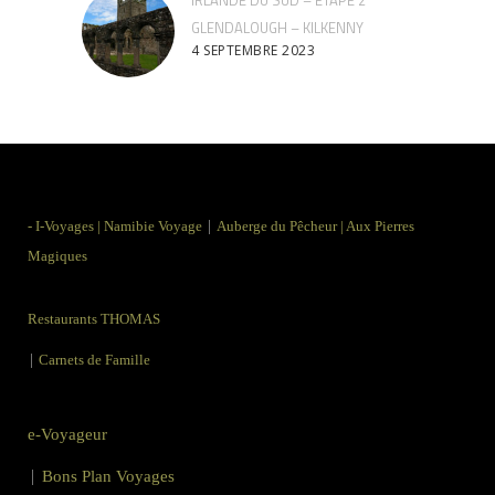
IRLANDE DU SUD – ETAPE 2
GLENDALOUGH – KILKENNY
4 SEPTEMBRE 2023
|
-
I-Voyages
|
Namibie Voyage
Auberge du Pêcheur
|
Aux Pierres
Magiques
Restaurants THOMAS
|
Carnets de Famille
e-Voyageur
|
Bons Plan Voyages