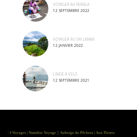
VOYAGER AU KERALA
12 SEPTEMBRE 2022
VOYAGER AU SRI LANKA
12 JANVIER 2022
L’INDE A VELO
12 SEPTEMBRE 2021
|
-
I-Voyages
|
Namibie Voyage
Auberge du Pêcheur
|
Aux Pierres