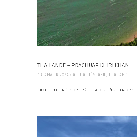
THAILANDE – PRACHUAP KHIRI KHAN
13 JANVIER 2024
ACTUALITÉS
,
ASIE
,
THAILANDE
Circuit en Thaîlande - 20 j - sejour Prachuap Khi