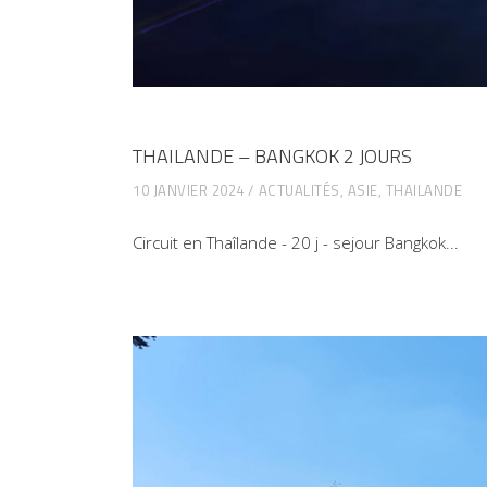
THAILANDE – BANGKOK 2 JOURS
10 JANVIER 2024
ACTUALITÉS
,
ASIE
,
THAILANDE
Circuit en Thaîlande - 20 j - sejour Bangkok