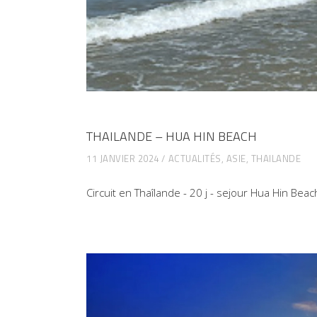
THAILANDE – HUA HIN BEACH
11 JANVIER 2024
ACTUALITÉS
,
ASIE
,
THAILANDE
Circuit en Thaîlande - 20 j - sejour Hua Hin Beac