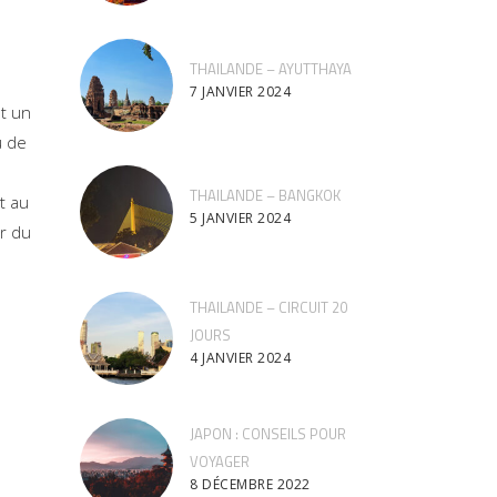
THAILANDE – AYUTTHAYA
7 JANVIER 2024
t un
u de
THAILANDE – BANGKOK
t au
5 JANVIER 2024
er du
THAILANDE – CIRCUIT 20
JOURS
4 JANVIER 2024
JAPON : CONSEILS POUR
VOYAGER
8 DÉCEMBRE 2022