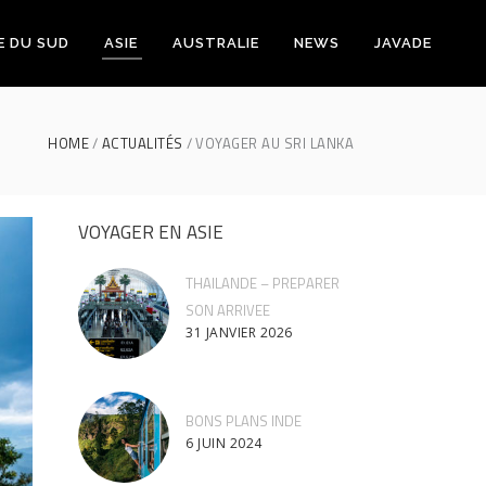
E DU SUD
ASIE
AUSTRALIE
NEWS
JAVADE
HOME
ACTUALITÉS
VOYAGER AU SRI LANKA
VOYAGER EN ASIE
THAILANDE – PREPARER
SON ARRIVEE
31 JANVIER 2026
BONS PLANS INDE
6 JUIN 2024