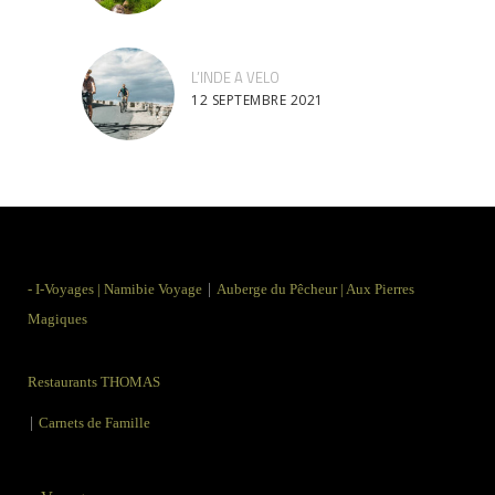
L’INDE A VELO
12 SEPTEMBRE 2021
|
-
I-Voyages
|
Namibie Voyage
Auberge du Pêcheur
|
Aux Pierres
Magiques
Restaurants THOMAS
|
Carnets de Famille