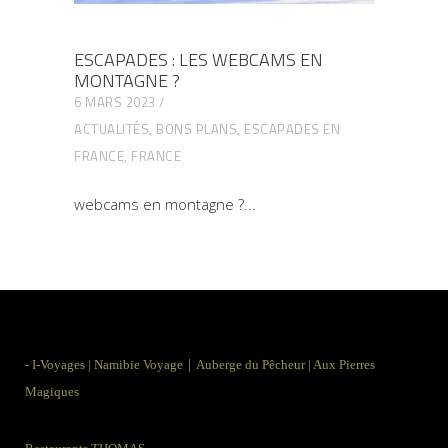
ESCAPADES : LES WEBCAMS EN
MONTAGNE ?
6 MARS 2023
ACTUALITÉS
,
BONS PLANS
,
ESCAPADES EN
FRANCE
,
FRANCE
webcams en montagne ?
|
-
I-Voyages
|
Namibie Voyage
Auberge du Pêcheur
|
Aux Pierres
Magiques