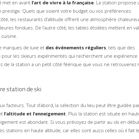
et met en avant
l’art de vivre à la française
. La station propose
n prestige. Quels que soient votre budget ou vos préférences
 côté, les restaurants d’altitude offrent une atmosphère chaleure
leures fondues. De l’autre côté, les tables étoilées mettent en va
 cuisine.
e marques de luxe et
des événements réguliers
, tels que des
le pour les skieurs expérimentés qui recherchent une expérience
ges de la station a un petit côté féérique que vous ne retrouverez 
re station de ski
x facteurs. Tout d’abord, la sélection du lieu peut être guidée pa
nt
l’altitude et l’enneigement
. Plus la station est située en haut
neigement est abondant. Si vous prévoyez de partir au ski en débu
es stations en haute altitude, car elles sont aussi celles où il fait l