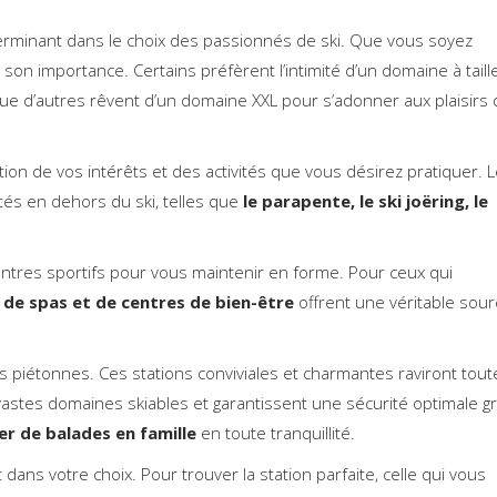
éterminant dans le choix des passionnés de ski. Que vous soyez
on importance. Certains préfèrent l’intimité d’un domaine à taill
que d’autres rêvent d’un domaine XXL pour s’adonner aux plaisirs
tion de vos intérêts et des activités que vous désirez pratiquer. 
ités en dehors du ski, telles que
le parapente, le ski joëring, le
entres sportifs pour vous maintenir en forme. Pour ceux qui
 de spas et de centres de bien-être
offrent une véritable sour
ions piétonnes. Ces stations conviviales et charmantes raviront tout
e vastes domaines skiables et garantissent une sécurité optimale g
er de balades en famille
en toute tranquillité.
ans votre choix. Pour trouver la station parfaite, celle qui vous