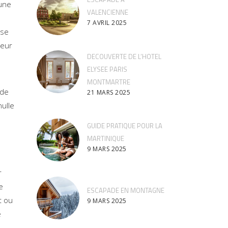
 une
VALENCIENNE
7 AVRIL 2025
use
leur
DECOUVERTE DE L’HOTEL
ELYSEE PARIS
MONTMARTRE
 de
21 MARS 2025
nulle
GUIDE PRATIQUE POUR LA
MARTINIQUE
9 MARS 2025
r
e
ESCAPADE EN MONTAGNE
t ou
9 MARS 2025
e