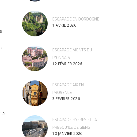
ESCAPADE EN DORDOGNE
1 AVRIL 2026
de
ter
ESCAPADE MONTS DU
LYONNAIS
12 FÉVRIER 2026
ESCAPADE AIX EN
PROVENCE
3 FÉVRIER 2026
nts
ESCAPADE HYERES ET LA
PRESQU’ILE DE GIENS
10 JANVIER 2026