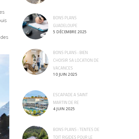
ies
BONS PLANS
puis
GUADELOUPE
5 DÉCEMBRE 2025
 des
BONS PLANS : BIEN
CHOISIR SA LOCATION DE
VACANCES
10 JUIN 2025
ESCAPADE A SAINT
MARTIN DE RE
4 JUIN 2025
BONS PLANS : TENTES DE
TOIT RIGIDES POUR LE