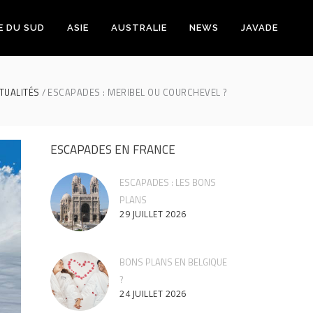
E DU SUD
ASIE
AUSTRALIE
NEWS
JAVADE
TUALITÉS
ESCAPADES : MERIBEL OU COURCHEVEL ?
ESCAPADES EN FRANCE
ESCAPADES : LES BONS
PLANS
29 JUILLET 2026
BONS PLANS EN BELGIQUE
?
24 JUILLET 2026