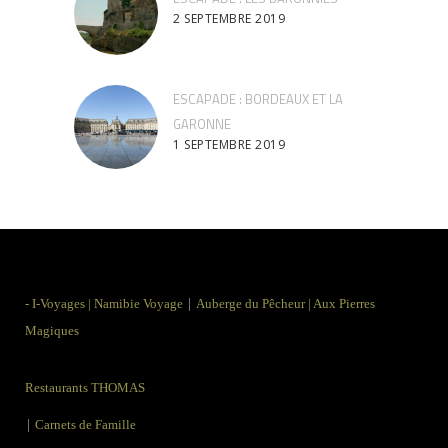
2 SEPTEMBRE 2019
ESCAPADE : BORDEAUX ET LA
GARONNE
1 SEPTEMBRE 2019
|
-
I-Voyages
|
Namibie Voyage
Auberge du Pêcheur
|
Aux Pierres
Magiques
Restaurants THOMAS
|
Carnets de Famille