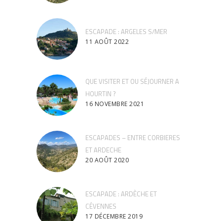
ESCAPADE : ARGELES S/MER
11 AOÛT 2022
QUE VISITER ET OU SÉJOURNER A
HOURTIN ?
16 NOVEMBRE 2021
ESCAPADES – ENTRE CORBIERES
ET ARDECHE
20 AOÛT 2020
ESCAPADE : ARDÈCHE ET
CÉVENNES
17 DÉCEMBRE 2019