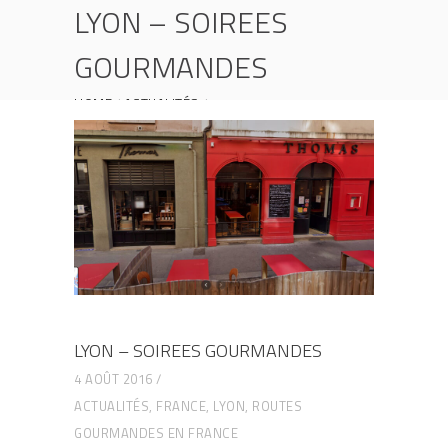
LYON – SOIREES
GOURMANDES
HOME
ACTUALITÉS
LYON – SOIREES GOURMANDES
LYON – SOIREES GOURMANDES
4 AOÛT 2016
ACTUALITÉS
,
FRANCE
,
LYON
,
ROUTES
GOURMANDES EN FRANCE