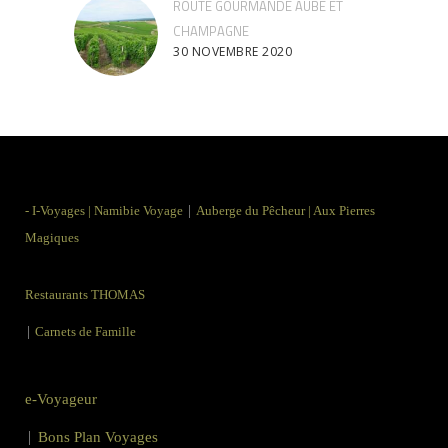
ROUTE GOURMANDE AUBE ET
CHAMPAGNE
30 NOVEMBRE 2020
|
-
I-Voyages
|
Namibie Voyage
Auberge du Pêcheur
|
Aux Pierres
Magiques
Restaurants THOMAS
|
Carnets de Famille
e-Voyageur
|
Bons Plan Voyages