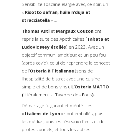
Sensibilité Toscane élargie avec, ce soir, un
«
Risotto safran, huile n’duja et
stracciatell
a
» …
Thomas Asti
et
Margaux Couzon
ont
repris la suite des Apothicaires (
Tabata et
Ludovic Mey étoilés
) en 2023. Avec un
objectif commun, ambitieux et un peu fou
(après covid), celui de reprendre le concept
de l’
Osteria à l’ italienne
(sens de
l’hospitalité de bistrot avec une cuisine
simple et de bons vins)
. L’Osteria MATTO
(
littéralement la
T
averne des
F
ous
).
Démarrage fulgurant et mérité. Les
«
Italiens de Lyon
» sont emballés, puis
les médias, puis les réseaux d’amis et de
professionnels, et tous les autres…