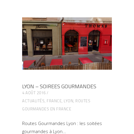
LYON – SOIREES GOURMANDES
4 AOÛT 2016
ACTUALITÉS
,
FRANCE
,
LYON
,
ROUTES
GOURMANDES EN FRANCE
Routes Gourmandes Lyon : les soitées
gourmandes à Lyon