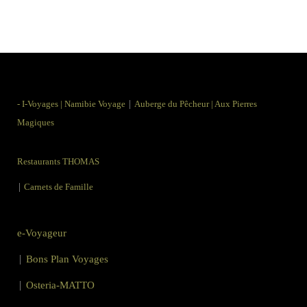
|
-
I-Voyages
|
Namibie Voyage
Auberge du Pêcheur
|
Aux Pierres
Magiques
Restaurants THOMAS
|
Carnets de Famille
e-Voyageur
|
Bons Plan Voyages
|
Osteria-MATTO