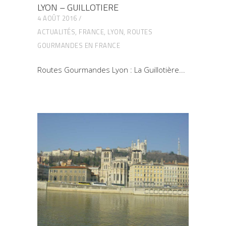
LYON – GUILLOTIERE
4 AOÛT 2016
ACTUALITÉS
,
FRANCE
,
LYON
,
ROUTES
GOURMANDES EN FRANCE
Routes Gourmandes Lyon : La Guillotière