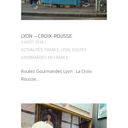
LYON – CROIX-ROUSSE
4 AOÛT 2016
ACTUALITÉS
,
FRANCE
,
LYON
,
ROUTES
GOURMANDES EN FRANCE
Routes Gourmandes Lyon : La Croix-
Rousse