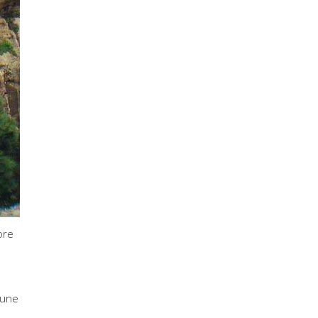
ore
’une