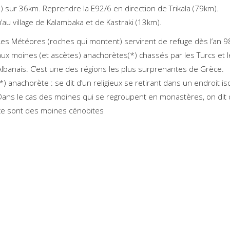
a) sur 36km. Reprendre la E92/6 en direction de Trikala (79km).
’au village de Kalambaka et de Kastraki (13km).
Les Météores (roches qui montent) servirent de refuge dès l’an 9
aux moines (et ascètes) anachorètes(*) chassés par les Turcs et 
Albanais. C’est une des régions les plus surprenantes de Grèce.
(*) anachorète : se dit d’un religieux se retirant dans un endroit is
Dans le cas des moines qui se regroupent en monastères, on dit
ce sont des moines cénobites