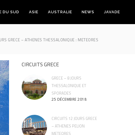
E DU SUD
ASIE
AUSTRALIE
NEWS
JAVADE
OURS GRECE – ATHENES THESSALONIQUE : METEORES
CIRCUITS GRECE
GRECE – 8 JOURS
THESSALONIQUE ET
SPORADES
25 DÉCEMBRE 2018
CIRCUITS 12 JOURS GRECE
– ATHENES PELION
METEORES