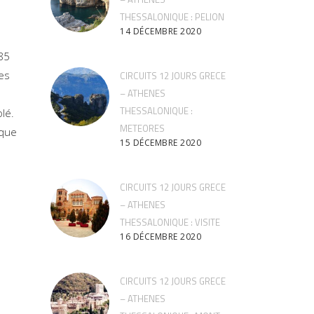
THESSALONIQUE : PELION
14 DÉCEMBRE 2020
85
les
CIRCUITS 12 JOURS GRECE
– ATHENES
THESSALONIQUE :
olé.
METEORES
 que
15 DÉCEMBRE 2020
CIRCUITS 12 JOURS GRECE
– ATHENES
THESSALONIQUE : VISITE
16 DÉCEMBRE 2020
CIRCUITS 12 JOURS GRECE
– ATHENES