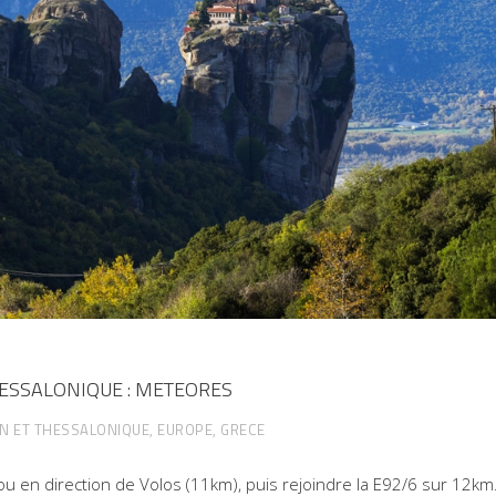
HESSALONIQUE : METEORES
ON ET THESSALONIQUE
,
EUROPE
,
GRECE
kou en direction de Volos (11km), puis rejoindre la E92/6 sur 12km