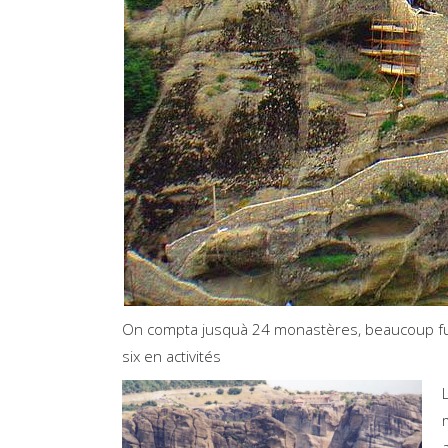
On compta jusquà 24 monastères, beaucoup fure
six en activités