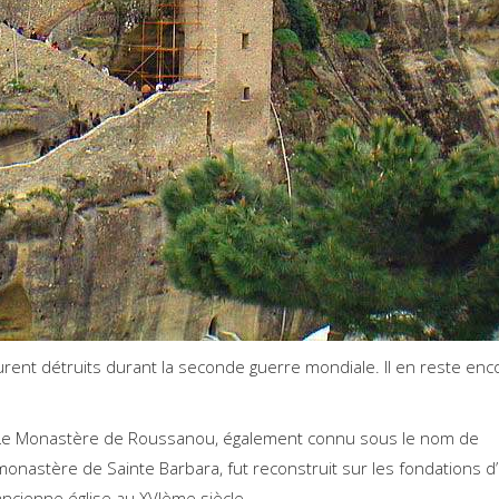
nt détruits durant la seconde guerre mondiale. Il en reste enc
Le Monastère de Roussanou, également connu sous le nom de
monastère de Sainte Barbara, fut reconstruit sur les fondations d
ancienne église au XVIème siècle.