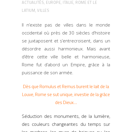
ACTUALITÉS
,
EUROPE
,
ITALIE
,
ROME ET LE
LATIUM
,
VILLES
Il n’existe pas de villes dans le monde
occidental où près de 30 siècles d’histoire
se juxtaposent et s’entrecroisent, dans un
désordre aussi harmonieux. Mais avant
d’être cette ville belle et harmonieuse,
Rome fut d’abord un Empire, grâce à la
puissance de son armée.
Dès que Romulus et Remus burent le lait de la
Louve, Rome se sut unique, investie de la grâce
des Dieux…
Séduction des monuments, de la lumière,
des couleurs changeantes du temps sur