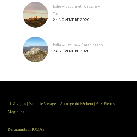
Italie – Latium et Toscane –
Tarquinia
24 NOVEMBRE 2020
Italie – Latium – Saracinesco
24 NOVEMBRE 2020
|
-
I-Voyages
|
Namibie Voyage
Auberge du Pêcheur
|
Aux Pierres
Magiques
Restaurants THOMAS