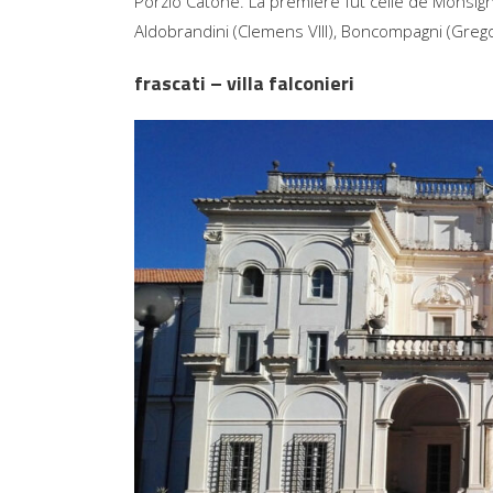
Porzio Catone. La première fut celle de Monsigno
Aldobrandini (Clemens VIII), Boncompagni (Gregor
frascati – villa falconieri