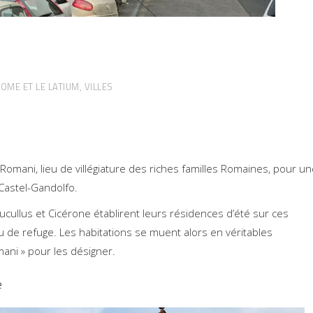
OME ET LE LATIUM
,
VILLES
lli Romani, lieu de villégiature des riches familles Romaines, pour u
 Castel-Gandolfo.
ucullus et Cicérone établirent leurs résidences d’été sur ces
u de refuge. Les habitations se muent alors en véritables
mani » pour les désigner.
e