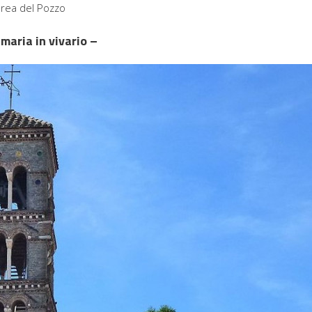
drea del Pozzo
 maria in vivario –