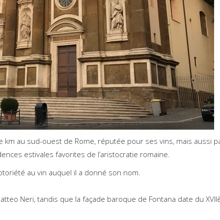
de km au sud-ouest de Rome, réputée pour ses vins, mais aussi p
sidences estivales favorites de l’aristocratie romaine.
otoriété au vin auquel il a donné son nom.
Matteo Neri, tandis que la façade baroque de Fontana date du XVI