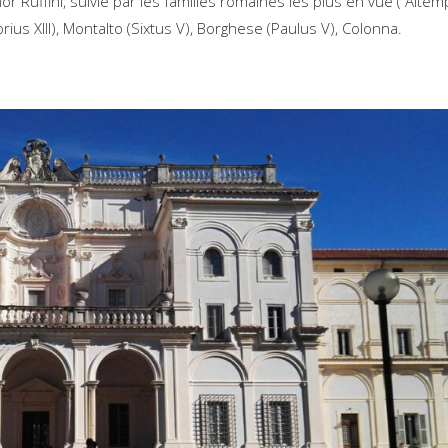
r Ruffini, suivie par les familles romaines les plus en vue ( Altem
ius XIII), Montalto (Sixtus V), Borghese (Paulus V), Colonna.