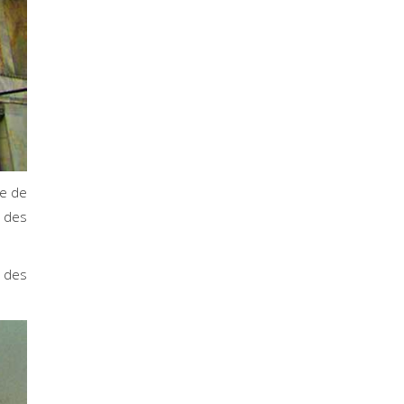
ée de
e des
e des