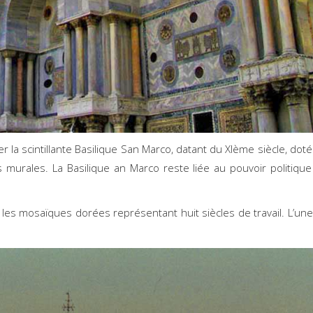
ter la scintillante Basilique San Marco, datant du XIème siècle, dot
urales. La Basilique an Marco reste liée au pouvoir politiqu
 les mosaïques dorées représentant huit siècles de travail. L’un