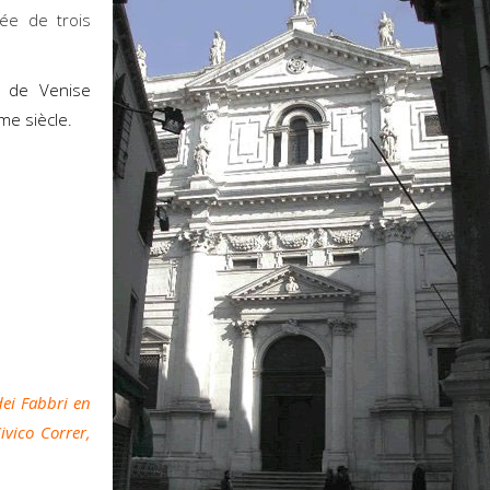
fée de trois
e de Venise
me siècle.
dei Fabbri en
vico Correr,