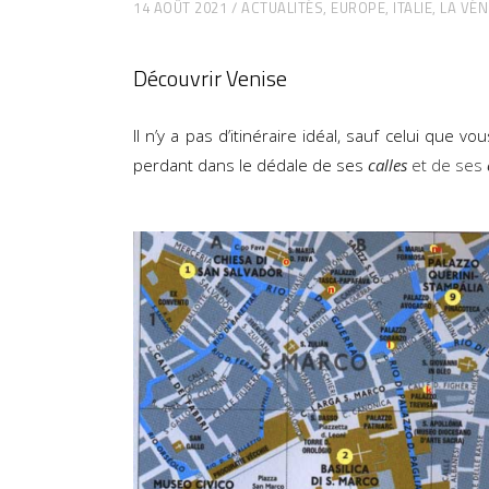
14 AOÛT 2021
ACTUALITÉS
,
EUROPE
,
ITALIE
,
LA VÉN
Découvrir Venise
Il n’y a pas d’itinéraire idéal, sauf celui que v
perdant dans le dédale de ses
calles
et de ses