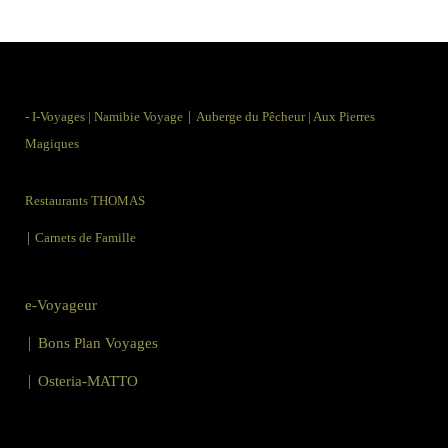
|
-
I-Voyages
|
Namibie Voyage
Auberge du Pêcheur
|
Aux Pierres
Magiques
Restaurants THOMAS
|
Carnets de Famille
e-Voyageur
|
Bons Plan Voyages
|
Osteria-MATTO
Mentions Légales
|
Utilisation des Cookies