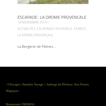
ESCAPADE : LA DROME PROVENCALE
18 NOVEMBRE 2019
ACTUALITÉS
,
ESCAPADES EN FRANCE
,
FRANCE
,
LA DRÔME PROVENÇALE
La Bergerie de Félines
|
-
I-Voyages
|
Namibie Voyage
Auberge du Pêcheur
|
Aux Pierres
Magiques
Restaurants THOMAS