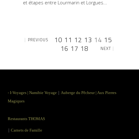
et étapes entre Lourmarin et Lorgues
10
11
12
13
14
15
PREVIOUS
16
17
18
NEXT
|
-
I-Voyages
|
Namibie Voyage
Auberge du Pêcheur
|
Aux Pierres
Magiques
Restaurants THOMAS
|
Carnets de Famille