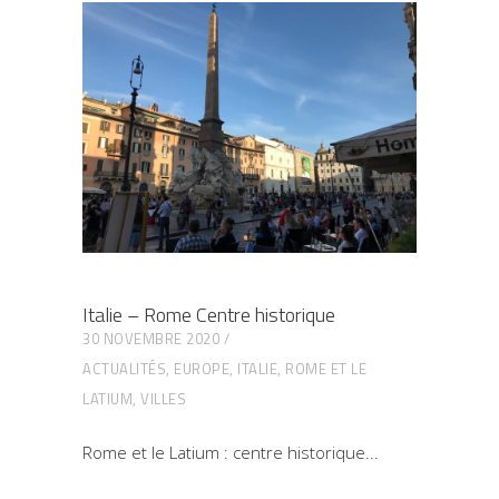
Italie – Rome Centre historique
30 NOVEMBRE 2020
ACTUALITÉS
,
EUROPE
,
ITALIE
,
ROME ET LE
LATIUM
,
VILLES
Rome et le Latium : centre historique