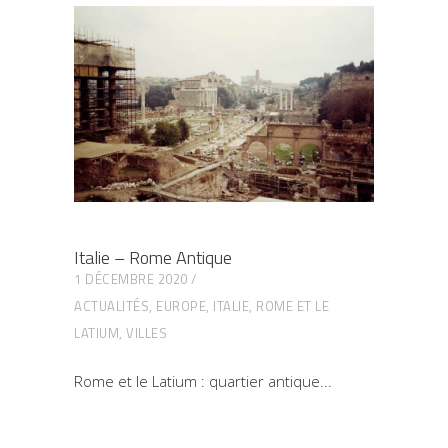
Italie – Rome Antique
1 DÉCEMBRE 2020
ACTUALITÉS
,
EUROPE
,
ITALIE
,
ROME ET LE
LATIUM
,
VILLES
Rome et le Latium : quartier antique