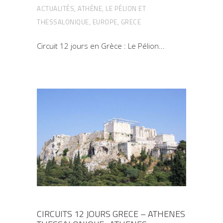
ACTUALITÉS
,
ATHÈNE, LE PÉLION ET
THESSALONIQUE
,
EUROPE
,
GRECE
Circuit 12 jours en Grèce : Le Pélion
CIRCUITS 12 JOURS GRECE – ATHENES