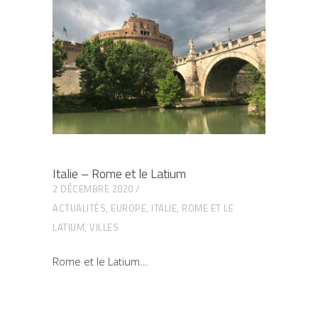
Italie – Rome et le Latium
2 DÉCEMBRE 2020
ACTUALITÉS
,
EUROPE
,
ITALIE
,
ROME ET LE
LATIUM
,
VILLES
Rome et le Latium