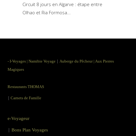
Circuit 8 jours en Algarve : étape entre
Olhao et Ria Formosa
|
-
I-Voyages
|
Namibie Voyage
Auberge du Pêcheur
|
Aux Pierres
Magiques
Restaurants THOMAS
|
Carnets de Famille
e-Voyageur
|
Bons Plan Voyages