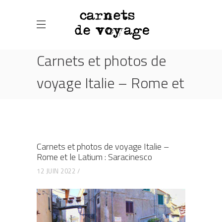
Carnets et photos de
voyage Italie – Rome et
le Latium : Saracinesco
HOME
ACTUALITÉS
ITALIE - LATIUM - SARACINESCO
Carnets et photos de voyage Italie –
CARNETS ET PHOTOS DE VOYAGE ITALIE – ROME
Rome et le Latium : Saracinesco
ET LE LATIUM : SARACINESCO
12 JUIN 2022