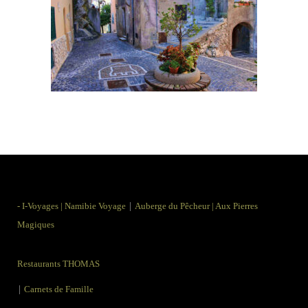
|
-
I-Voyages
|
Namibie Voyage
Auberge du Pêcheur
|
Aux Pierres
Magiques
Restaurants THOMAS
|
Carnets de Famille