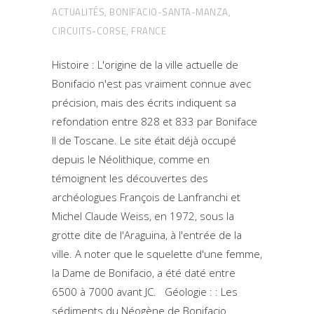
ACTUALITÉS
,
BONIFACIO-SANTA-MANZA
,
CIRCUITS-CORSE
,
FRANCE
Histoire : L'origine de la ville actuelle de
Bonifacio n'est pas vraiment connue avec
précision, mais des écrits indiquent sa
refondation entre 828 et 833 par Boniface
II de Toscane. Le site était déjà occupé
depuis le Néolithique, comme en
témoignent les découvertes des
archéologues François de Lanfranchi et
Michel Claude Weiss, en 1972, sous la
grotte dite de l'Araguina, à l'entrée de la
ville. A noter que le squelette d'une femme,
la Dame de Bonifacio, a été daté entre
6500 à 7000 avant JC. Géologie : : Les
sédiments du Néogène de Bonifacio