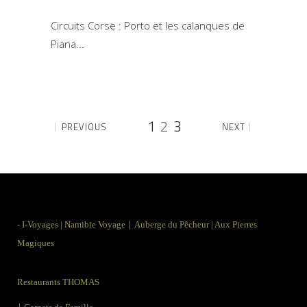
Circuits Corse : Porto et les calanques de
Piana
1
2
3
PREVIOUS
NEXT
|
-
I-Voyages
|
Namibie Voyage
Auberge du Pêcheur
|
Aux Pierres
Magiques
Restaurants THOMAS
|