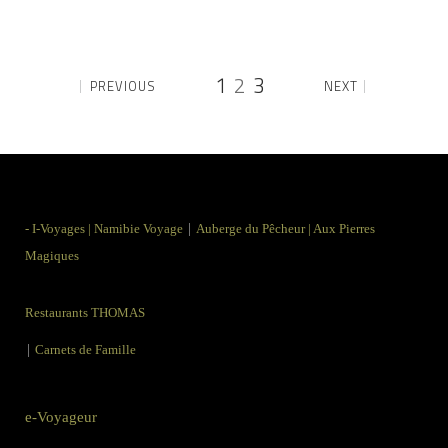
1
2
3
PREVIOUS
NEXT
|
-
I-Voyages
|
Namibie Voyage
Auberge du Pêcheur
|
Aux Pierres
Magiques
Restaurants THOMAS
|
Carnets de Famille
e-Voyageur