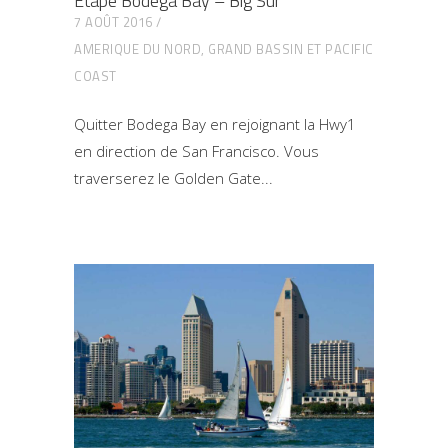
Etape Bodega Bay – Big Sur
7 AOÛT 2016
AMERIQUE DU NORD
,
GRAND BASSIN ET PACIFIC
COAST
Quitter Bodega Bay en rejoignant la Hwy1
en direction de San Francisco. Vous
traverserez le Golden Gate