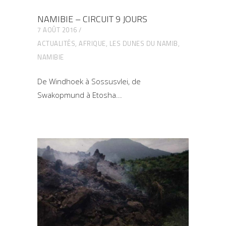
NAMIBIE – CIRCUIT 9 JOURS
7 AOÛT 2016
ACTUALITÉS
,
AFRIQUE
,
LES DUNES DU NAMIB
,
NAMIBIE
De Windhoek à Sossusvlei, de
Swakopmund à Etosha