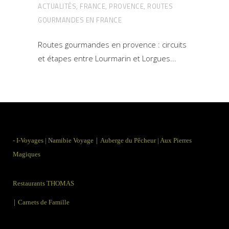
ACTUALITÉS
,
FRANCE
,
PROVENCE
,
ROUTES
GOURMANDES EN FRANCE
Routes gourmandes en provence : circuits
et étapes entre Lourmarin et Lorgues
|
-
I-Voyages
|
Namibie Voyage
Auberge du Pêcheur
|
Aux Pierres
Magiques
Restaurants THOMAS
|
Carnets de Famille