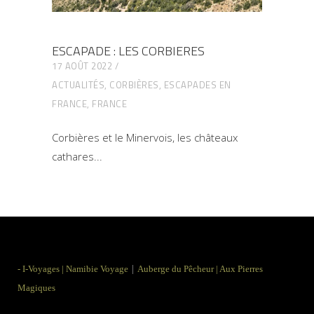
ESCAPADE : LES CORBIERES
17 AOÛT 2022
ACTUALITÉS
,
CORBIÈRES
,
ESCAPADES EN
FRANCE
,
FRANCE
Corbières et le Minervois, les châteaux
cathares
|
-
I-Voyages
|
Namibie Voyage
Auberge du Pêcheur
|
Aux Pierres
Magiques