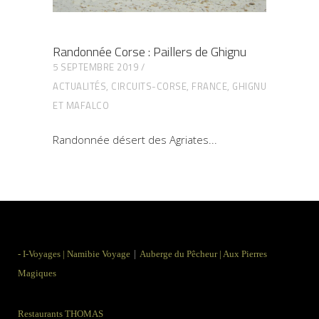
Randonnée Corse : Paillers de Ghignu
5 SEPTEMBRE 2019
ACTUALITÉS
,
CIRCUITS-CORSE
,
FRANCE
,
GHIGNU
ET MAFALCO
Randonnée désert des Agriates
|
-
I-Voyages
|
Namibie Voyage
Auberge du Pêcheur
|
Aux Pierres
Magiques
Restaurants THOMAS