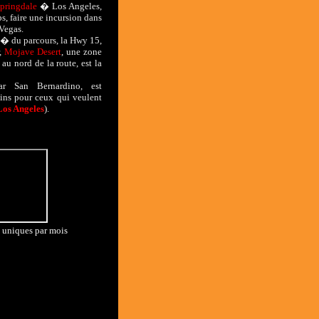
pringdale
� Los Angeles,
ps, faire une incursion dans
 Vegas.
it� du parcours, la Hwy 15,
r,
Mojave Desert
, une zone
u nord de la route, est la
ar San Bernardino, est
oins pour ceux qui veulent
os Angeles
).
s uniques par mois