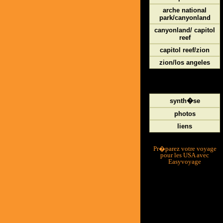
arche national
park/canyonland
canyonland/ capitol
reef
capitol reef/zion
zion/los angeles
synth�se
photos
liens
Pr�parez votre voyage
pour les USA avec
Easyvoyage