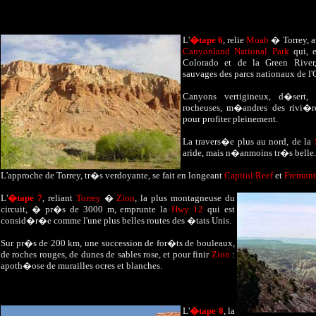
L'
�tape 6
, relie
Moab
� Torrey, a
Canyonland National Park
qui, e
Colorado et de la Green River
sauvages des parcs nationaux de l'
Canyons vertigineux, d�sert, m
rocheuses, m�andres des rivi�res
pour profiter pleinement.
La travers�e plus au nord, de la
aride, mais n�anmoins tr�s belle.
L'approche de Torrey, tr�s verdoyante, se fait en longeant
Capitol Reef
et
Fremont
L'
�tape 7
, reliant
Torrey
�
Zion
, la plus montagneuse du
circuit, � pr�s de 3000 m, emprunte la
Hwy 12
qui est
consid�r�e comme l'une plus belles routes des �tats Unis.
Sur pr�s de 200 km, une succession de for�ts de bouleaux,
de roches rouges, de dunes de sables rose, et pour finir
Zion
:
apoth�ose de murailles ocres et blanches.
L'
�tape 8
, la