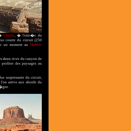
�
Chinle
, � l'entr�e du
lus courte du circuit (250
eter un moment au
Hubble
les deux
rives du canyon de
 profiter des paysages au
us surprenante du circuit,
 l'on arrive aux abords du
�gne.