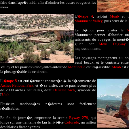
faire dans l'apr�s midi afin d'admirer les buttes rouges et les
mesa.
L'
�tape 4
, rejoint
Moab
et tr
Monument Valley
, puis ceux de la
Le d�tour pour visiter le
N
Monument permet d'aborder un
saisissants du voyages, la mont�
gulch par
Moki Dugway 
impressionnante.
Les paysages montagneux au n
aussi beaux, et le contraste en
Valley et les prairies verdoyantes autour de
Monticello
est irr�sistible.
Moab
est c
la plus agr�able de ce circuit.
L
'
�tape 5
est enti�rement consacr�e � la d�couverte de
Arches National Park
, et � sa visite, car ce parc recense plus
de 2000 arches naturelles, dont
Delicate Arch
, symbole de
l'
Utah
.
Plusieurs randonn�es p�destres sont facilement
r�alisables.
En fin de journ�e, empruntez la scenic
Byway 279
, qui
longe sur une trentaine de km la rivi�re
Colorado
, au milieu
des falaises flamboyantes.