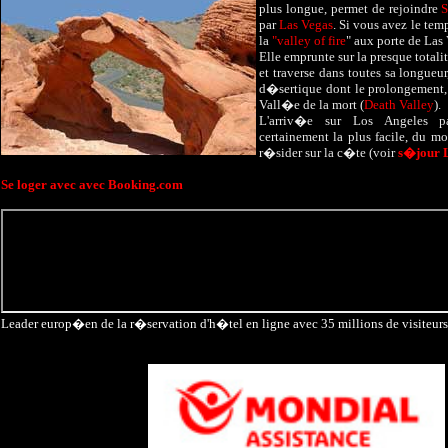
plus longue, permet de rejoindre
S
par
Las Vegas
. Si vous avez le tem
la
"valley of fire
" aux porte de Las
Elle emprunte sur la presque total
et traverse dans toutes sa longueu
d�sertique dont le prolongement, a
Vall�e de la mort (
Death Valley
).
L'arriv�e sur Los Angeles p
certainement la plus facile, du m
r�sider sur la c�te (voir
s�jour L
Se loger avec avec Booking.com
Leader europ�en de la r�servation d'h�tel en ligne avec 35 millions de visiteur