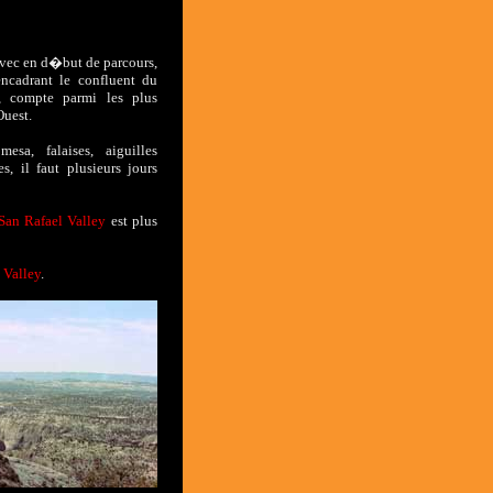
vec en d�but de parcours,
ncadrant le confluent du
, compte parmi les plus
Ouest.
esa, falaises, aiguilles
, il faut plusieurs jours
San Rafael Valley
est plus
 Valley
.