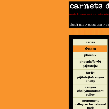
carnets de voyage ouest usa - introductio
circuit usa
>
ouest usa
>
ci
cartes
�tapes
phoenix
phoenix/for�t
p�trifi�e
for�t
p�trifi�e/canyon
chelly
canyon
chelly/monument
valley
monument
valley/arche national
park