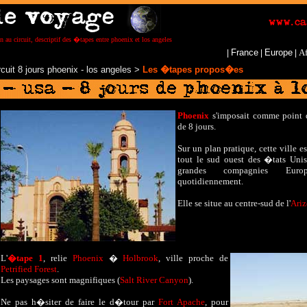
n au circuit, descriptif des �tapes entre phoenix et los angeles
France
Europe
Af
|
|
|
rcuit 8 jours phoenix - los angeles
>
Les �tapes propos�es
Phoenix
s'imposait comme point d
de 8 jours.
Sur un plan pratique, cette ville e
tout le sud ouest des �tats Unis,
grandes compagnies Euro
quotidiennement.
Elle se situe au centre-sud de l'
Ari
L
'
�tape 1
,
relie
Phoenix
�
Holbrook
, ville proche de
Petrified Forest
.
Les paysages sont magnifiques (
Salt River Canyon
).
Ne pas h�siter de faire le d�tour par
Fort Apache
, pour