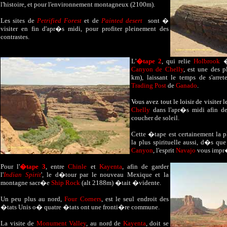
l'histoire, et pour l'environnement montagneux (2100m).
Les sites de
Petrified Forest
et de
Painted desert
sont �
visiter en fin d'apr�s midi, pour profiter pleinement des
contrastes.
L'
�tape 2
, qui relie
Holbrook
Canyon de Chelly
, est une des p
km), laissant le temps de s'arr
Trading Post
de
Ganado
.
Vous avez tout le loisir de visiter 
Chelly
dans l'apr�s midi afin de
coucher de soleil.
Cette �tape est certainement la pl
la plus spirituelle aussi, d�s que
Canyon
, l'esprit
Navajo
vous impr
Pour l'
�tape 3
, entre
Chinle
et
Kayenta
, afin de garder
l'
Indian Spirit
', le d�tour par le nouveau Mexique et la
montagne sacr�e
Ship Rock
(alt 2188m) �tait �vidente.
Un peu plus au nord,
Four Corners
, est le seul endroit des
�tats Unis o� quatre �tats ont une fronti�re commune.
La visite de
Monument Valley
, au nord de
Kayenta
, doit se