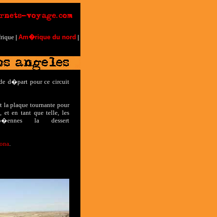
rique
Am�rique du nord
|
|
e d�part pour ce circuit
st la plaque tournante pour
 et en tant que telle, les
p�ennes la dessert
zona
.