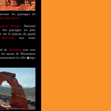
averse les paysages de
San Juan River
.
atural Bridges
National
 des paysages les plus
e sur le plateau du grand
Backway
, une route
ord de
Blanding
sont tout
tre les mesas de Monument
ertainement la ville �tape