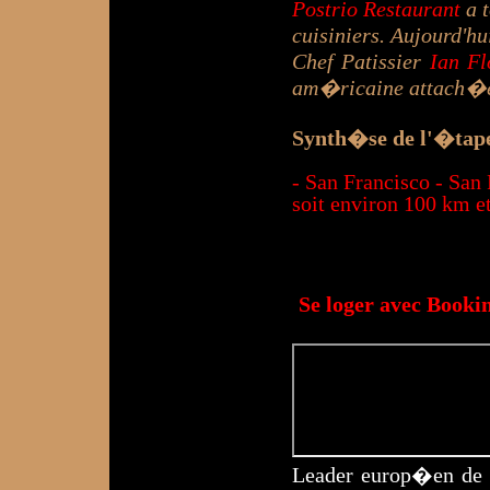
Postrio Restaurant
a t
cuisiniers. Aujourd'hu
Chef Patissier
Ian Fl
am�ricaine attach�e 
Synth�se de l'�tape
- San Francisco - Sa
soit environ 100 km e
Se loger avec Booki
Leader europ�en de l