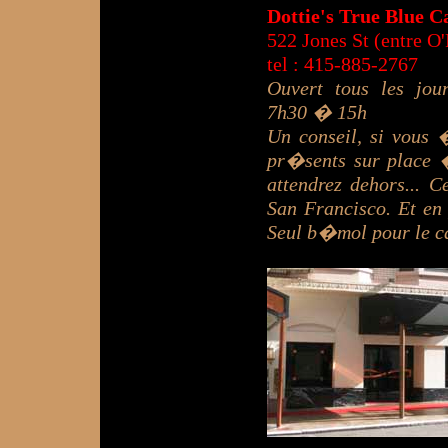
Dottie's True Blue 
522 Jones St (entre O'
tel : 415-885-2767
Ouvert tous les jou
7h30 � 15h
Un conseil, si vous 
pr�sents sur place 
attendrez dehors... 
San Francisco. Et en 
Seul b�mol pour le c