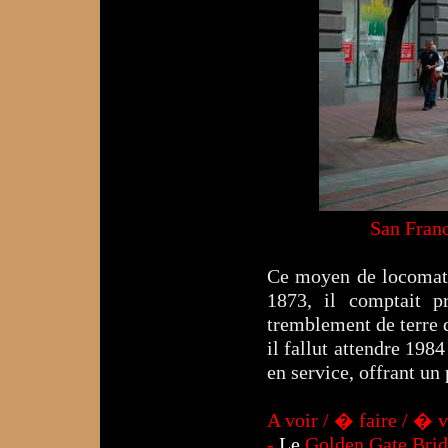
S
San Franc
Ce moyen de locomatio
1873, il comptait p
tremblement de terre 
il fallut attendre 198
en service, offrant un
A voir / � faire / � vi
-
Le
Golden Gate Brid