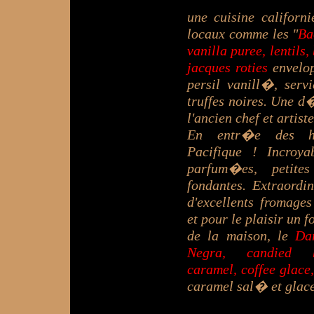
une cuisine californ
locaux comme les "
Ba
vanilla puree, lentils,
jacques roties
envelop
persil vanill�, serv
truffes noires. Une d
l'ancien chef et artis
E
n entr�e des hu
Pacifique ! Incroya
parfum�es, petite
fondantes. Extraordin
d'excellents fromage
et pour le plaisir un
de la maison, le
Dar
Negra, candied ha
caramel, coffee glace
caramel sal� et glace