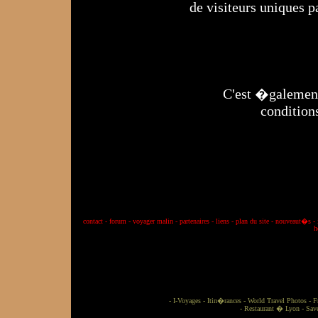
de visiteurs uniques p
C'est �galement 
condition
contact
-
forum
-
voyager malin
-
partenaires
-
liens
-
plan du site
-
nouveaut�s
-
h
-
I-Voyages
-
Itin�rances
-
World Travel Photos
-
F
-
Restaurant � Lyon
-
Sav