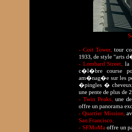
S
- Coit Tower,
tour c
1933, de style "arts 
- Lombard Street,
la
c�l�bre course po
am�nag�e sur les pe
�pingles � cheveux. 
une pente de plus de 
- Twin Peaks,
une de
offre un panorama exce
- Quartier Mission,
av
San Francisco.
- SFMoMa
offre un 