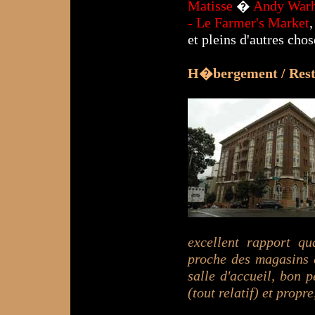
Matisse
�
Andy War
- Le Farmer's Market
et pleins d'autres chos
H�bergement / Resta
excellent rapport q
proche des magasins e
salle d'accueil, bon
(tout relatif) et prop