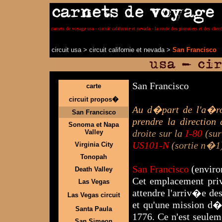
carnets de voyage usa - circuit californie et nevada - la route des pionniers et des cher
circuit usa
>
circuit californie et nevada
>
San Francisco
San Francisco
carte
circuit propos�
Au d�part de l'a�r
San Francisco
prendre la direction
Sonoma et Napa
droite sur la
I-80
(sur
Valley
US101-N
(sortie n�1),
Virginia City
Tonopah
San Francisco
(enviro
Death Valley
Cet emplacement priv
Las Vegas
attendre l'arriv�e de
Las Vegas circuit
et qu'une mission d�
Santa Paula
1776. Ce n'est seulem
San Simeon