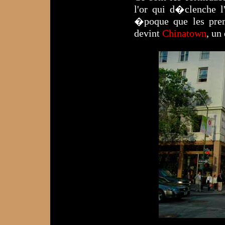
l'or qui d�clenche l
�poque que les prem
devint
Chinatown
, un