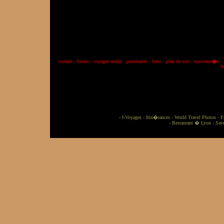
contact
-
forum
-
voyager malin
-
partenaires
-
liens
-
plan du site
-
nouveaut�s
-
h
-
I-Voyages
-
Itin�rances
-
World Travel Photos
-
F
-
Restaurant � Lyon
-
Sav