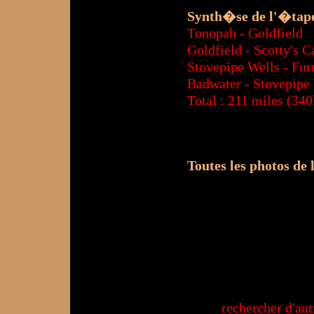
Synth�se de l'�tape
Tonopah - Gol
Goldfield - Scotty's C
Stovepipe Wells - Fur
Badwater - Stove
Total : 211 miles (34
Toutes les photos de
http:
aid=
rechercher d'au