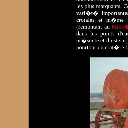
les plus marquants. 
vari�t� importantes
crotales et m�me u
(remontant au
Mioc�
dans les points d'e
pr�sente et il est sur
pourtour du crat�re