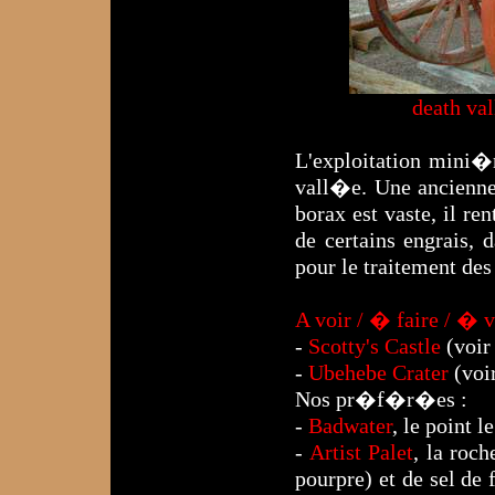
death va
L'exploitation mini�
vall�e. Une ancienne e
borax est vaste, il re
de certains engrais, 
pour le traitement de
A voir / � faire / � v
-
Scotty's Castle
(voir
-
Ubehebe Crater
(voir
Nos pr�f�r�es :
-
Badwater
, le point 
-
Artist Palet
, la roc
pourpre) et de sel de 