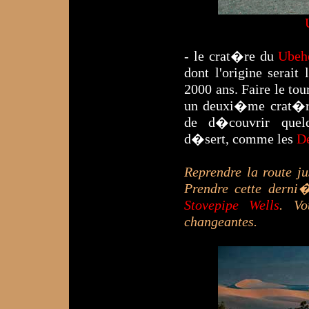
- le crat�re du
Ubeh
dont l'origine serai
2000 ans. Faire le tou
un deuxi�me crat�re 
de d�couvrir quel
d�sert, comme les
De
Reprendre la route j
Prendre cette derni
Stovepipe Wells
. Vo
changeantes.