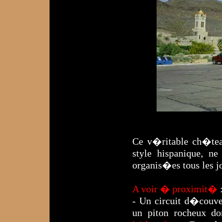
Ce v�ritable ch�tea
style hispanique, n
organis�es tous les j
A voir � proximit�
- Un circuit d�couv
un piton rocheux do