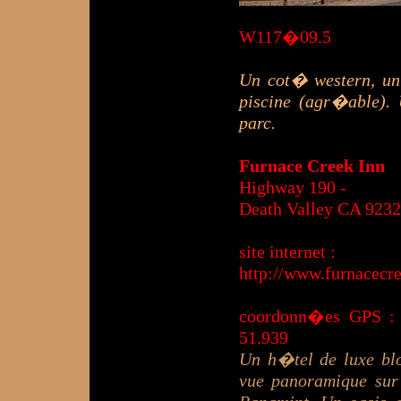
W117�09.5
Un cot� western, un 
piscine (agr�able).
parc.
Furnace Creek Inn
Highway 190 -
Death Valley CA 923
site internet :
http://www.furnacecr
coordonn�es GPS :
51.939
Un h�tel de luxe blo
vue panoramique sur