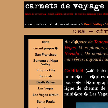
carnets de voyage usa - circuit californie et nevada - la route des pionniers et des cher
circuit usa
>
circuit californie et nevada
>
Death Valley - 
Au d�part de
Tonop
carte
Vegas
. Vous plongez 
circuit propos�
Nevada
! De nombreus
San Francisco
mini�res, aujourd'hui
Sonoma et Napa
Valley
Goldfield
(440 hab) 
Virginia City
premi�res p�pites 
Tonopah
pouss�e d�mographiq
Death Valley
ligne de chemin de 
Las Vegas
mini�re � Las Vega
Las Vegas circuit
Santa Paula