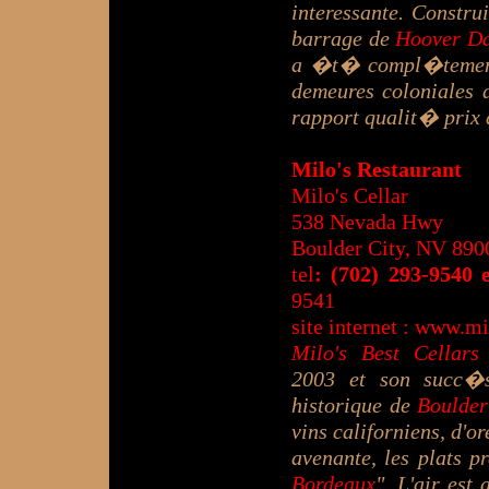
interessante. Constru
barrage de
Hoover D
a �t� compl�tement
demeures coloniales 
rapport qualit� prix 
Milo's Restaurant
Milo's Cellar
538 Nevada Hwy
Boulder City, NV 890
tel
: (702) 293-9540 
9541
site internet :
www.mi
Milo's Best Cellars
2003 et son succ�
historique de
Boulder
vins californiens, d'or
avenante, les plats p
Bordeaux
". L'air est