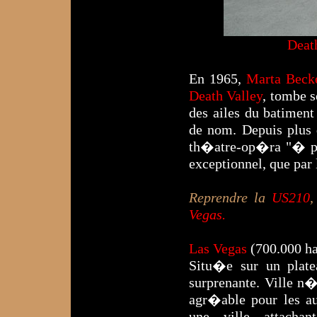
Deat
En 1965,
Marta Beck
Death Valley
, tombe s
des ailes du batiment
de nom. Depuis plus d
th�atre-op�ra "� par
exceptionnel, que par
Reprendre la
US210
,
Vegas.
Las Vegas
(700.000 ha
Situ�e sur un plat
surprenante. Ville n�o
agr�able pour les au
une ville attacha