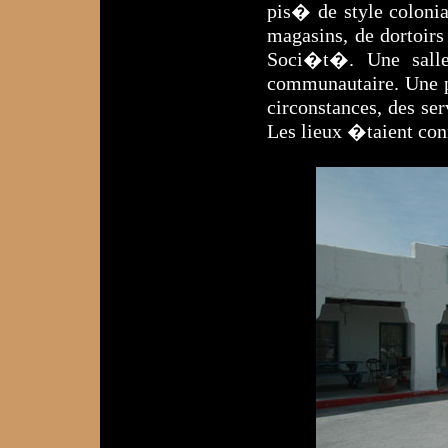
pis� de style coloni
magasins, de dortoir
Soci�t�. Une sall
communautaire. Une 
circonstances, des s
Les lieux �taient co