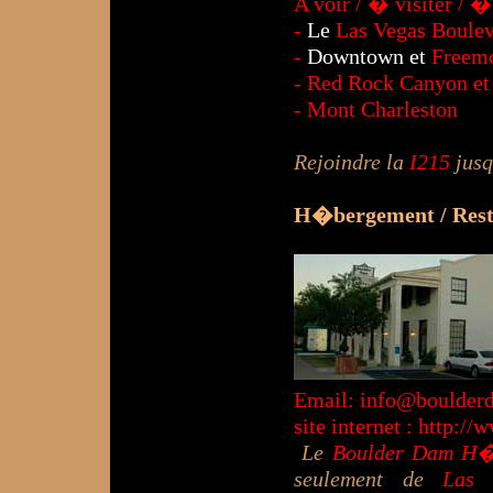
A voir / � visiter / � 
-
Le
Las Vegas Boule
-
Downtown et
Freemo
- Red Rock Canyon et 
- Mont Charleston
Rejoindre la
I215
jus
H�bergement / Resta
Email:
info@boulder
site internet :
http://
Le
Boulder Dam H�
seulement de
Las 