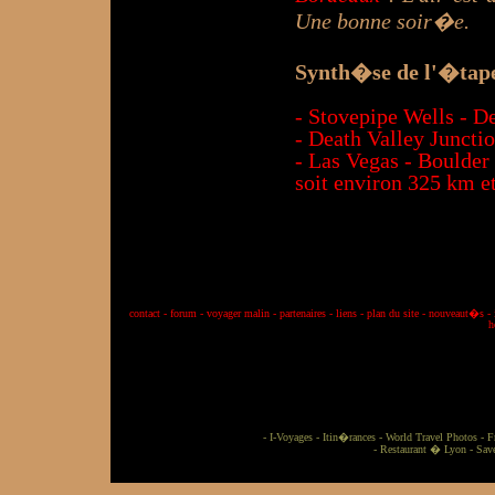
Une bonne soir�e.
Synth�se de l'�tape
- Stovepipe Wells - 
- Death Valley Jun
- Las Vegas -
soit environ 325 km e
contact
-
forum
-
voyager malin
-
partenaires
-
liens
-
plan du site
-
nouveaut�s
-
h
-
I-Voyages
-
Itin�rances
-
World Travel Photos
-
F
-
Restaurant � Lyon
-
Sav