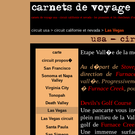
carnets de voyage usa - circuit californie et nevada - les pionniers et les chercheurs d'o
circuit usa
>
circuit californie et nevada
>
Las Vegas
Etape Vall�e de la mo
carte
circuit propos�
Au d�part de
Stove
San Francisco
direction de
Furnac
Sonoma et Napa
vall�e. Progressiveme
Valley
�
Furnace Creek
, po
Virginia City
Tonopah
Devils's Golf Course
Death Valley
Une pancarte vous in
Las Vegas
plein milieu de la Val
Las Vegas circuit
golf de
Furnace Cre
Santa Paula
Une immense surfa
San Simeon