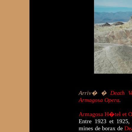
Arriv� �
Death Va
Armagosa Opera
.
Armagosa H�tel et O
Entre 1923 et 1925
mines de borax de
De