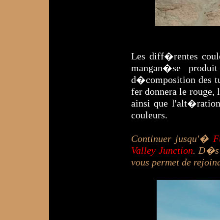
Les diff�rentes coul
mangan�se produit 
d�composition des tu
fer donnera le rouge,
ainsi que l'alt�rati
couleurs.
Continuer jusqu'�
F
Valley Junction
. D�s 
vous permet de rejoin