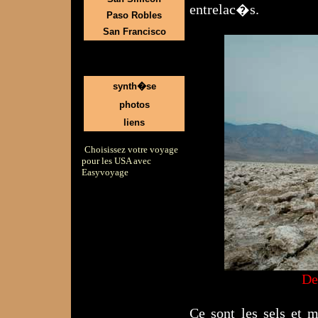
entrelac�s.
Paso Robles
San Francisco
synth�se
photos
liens
Choisissez votre voyage
pour les USA avec
Easyvoyage
De
Ce sont les sels et