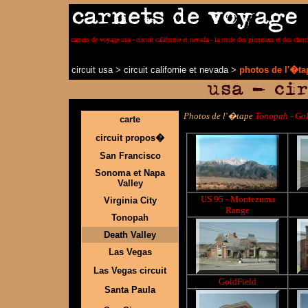
carnets de voyage usa - circuit californie et nevada - la route des pionniers et des ch
circuit usa
>
circuit californie et nevada
>
photos de l'�ta
Photos de l'�tape
Tonopah - Gol
carte
circuit propos�
San Francisco
Sonoma et Napa
Valley
US 95 - Montezuma
Virginia City
Range
Tonopah
Death Valley
Las Vegas
Las Vegas circuit
GoldField
Santa Paula