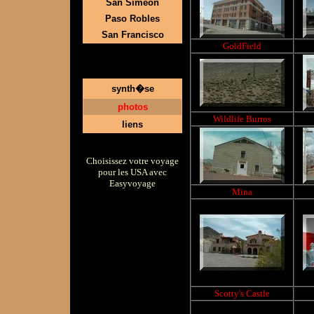
San Simeon
Paso Robles
San Francisco
GoldField
synth�se
photos
Wildlife Burros
liens
Choisissez votre voyage
pour les USA avec
Easyvoyage
Mina
Scotty's Castle