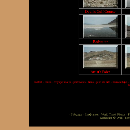
Devil's Golf Course
Badwater
Artist's Palet
contact
-
forum
-
voyager malin
-
partenaires
-
liens
-
plan du site
-
nouveaut�s
-
h
-
I-Voyages
-
Itin�rances
-
World Travel Photos
-
F
-
Restaurant � Lyon
-
Sav