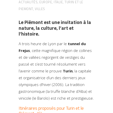
ACTUALITÉS
,
EUROPE
,
ITALIE
,
TURIN ET LE
PIEMONT
,
VILLES
Le Piémont est une invitation à la
nature, la culture, l’art et
l’histoire.
A trois heure de Lyon par le
tunnel du
Frejus
, cette magnifique région de collines
et de vallées regorgent de vestiges du
passé et s’est tourné résolument vers
l’avenir comme le prouve
Turin
, la capitale
et organisatrice d’un des derniers jeux
olympiques d’hiver (2006). La tradition
gastronomique (la truffe blanche d’Alba) et
vinicole (le Barolo) est riche et prestigieuse.
Itinéraires proposés pour Turin et le