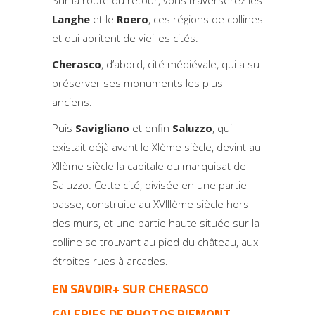
Langhe
et le
Roero
, ces régions de collines
et qui abritent de vieilles cités.
Cherasco
, d’abord, cité médiévale, qui a su
préserver ses monuments les plus
anciens.
Puis
Savigliano
et enfin
Saluzzo
, qui
existait déjà avant le XIème siècle, devint au
XIIème siècle la capitale du marquisat de
Saluzzo. Cette cité, divisée en une partie
basse, construite au XVIIIème siècle hors
des murs, et une partie haute située sur la
colline se trouvant au pied du château, aux
étroites rues à arcades.
EN SAVOIR+ SUR CHERASCO
GALERIES DE PHOTOS PIEMONT