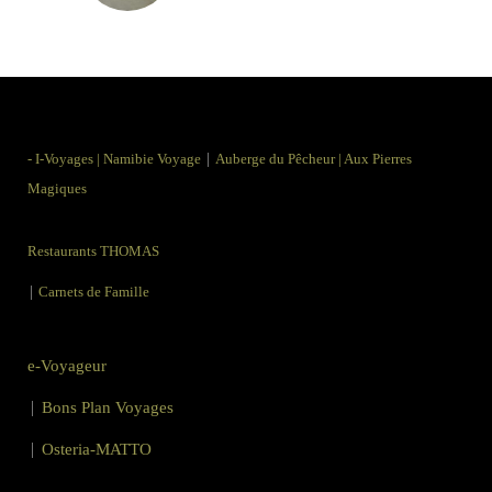
|
-
I-Voyages
|
Namibie Voyage
Auberge du Pêcheur
|
Aux Pierres
Magiques
Restaurants THOMAS
|
Carnets de Famille
e-Voyageur
|
Bons Plan Voyages
|
Osteria-MATTO