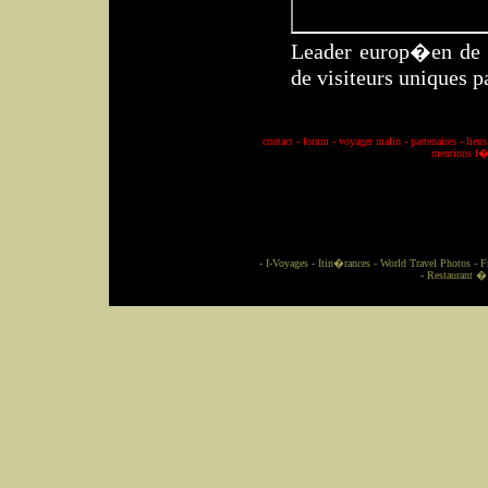
Leader europ�en de l
de visiteurs uniques p
contact
-
forum
-
voyager malin
-
partenaires
-
liens
mentions l�
-
I-Voyages
-
Itin�rances
-
World Travel Photos
-
F
-
Restaurant �