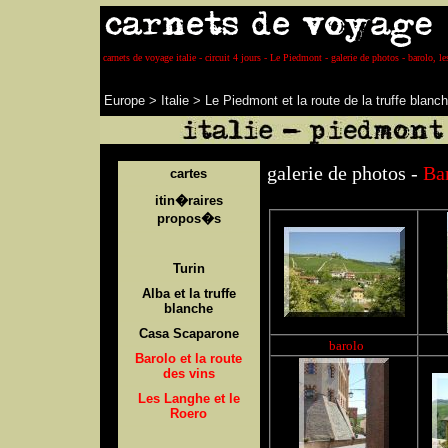
carnets de voyage italie - circuit 4 jours - Le Piedmont - galerie de photos - barolo, le
Europe
>
Italie
>
Le Piedmont et la route de la truffe blanc
galerie de photos -
Bar
cartes
itin�raires
propos�s
Turin
Alba et la truffe
blanche
Casa Scaparone
barolo
Barolo et la route
des vins
Les Langhe et le
Roero