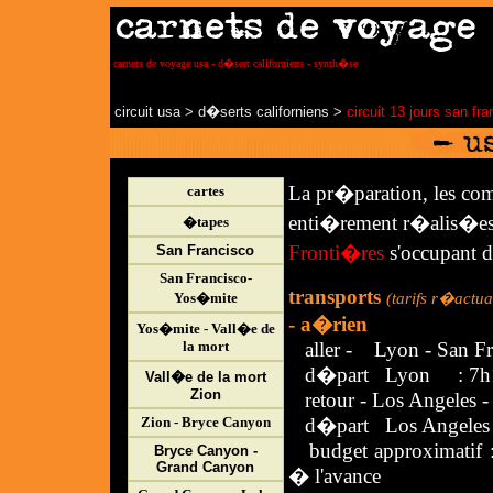
carnets de voyage usa - d�sert californiens - synth�se
circuit usa
>
d�serts californiens
>
circuit 13 jours san fr
La pr�paration, les com
cartes
enti�rement r�alis�es su
�tapes
Fronti�res
s'occupant de
San Francisco
San Francisco-
transports
Yos�mite
(tarifs r�actu
- a�rien
Yos�mite - Vall�e de
la mort
aller - Lyon - San Fran
d�part Lyon : 7h15 
Vall�e de la mort
Zion
retour - Los Angeles - 
Zion - Bryce Canyon
d�part Los Angeles : 
budget approximatif 
Bryce Canyon -
Grand Canyon
� l'avance