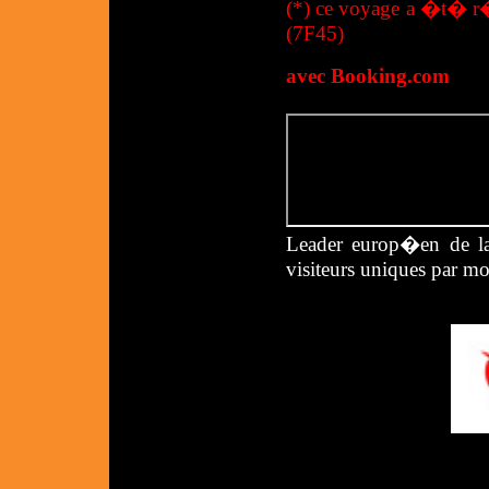
(*) ce voyage a �t� r
(7F45)
avec Booking.com
Leader europ�en de la
visiteurs uniques par mo