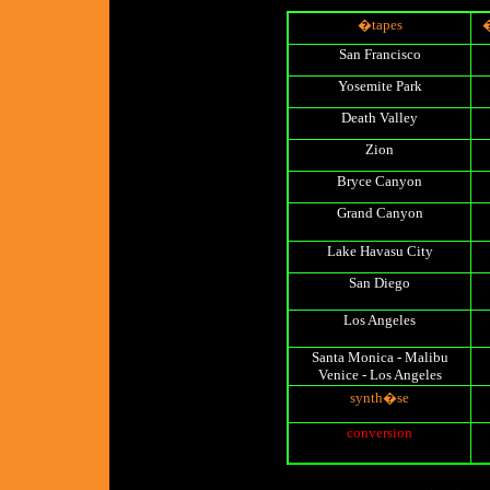
�tapes
�
San Francisco
Yosemite Park
Death Valley
Zion
Bryce Canyon
Grand Canyon
Lake Havasu City
San Diego
Los Angeles
Santa Monica - Malibu
Venice - Los Angeles
synth�se
conversion