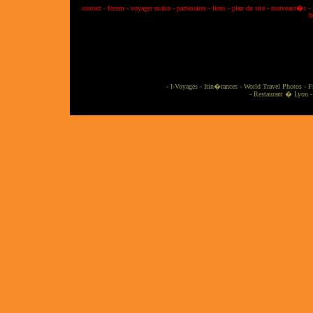
contact
-
forum
-
voyager malin
-
partenaires
-
liens
-
plan du site
-
nouveaut�s
-
h
-
I-Voyages
-
Itin�rances
-
World Travel Photos
-
F
-
Restaurant � Lyon