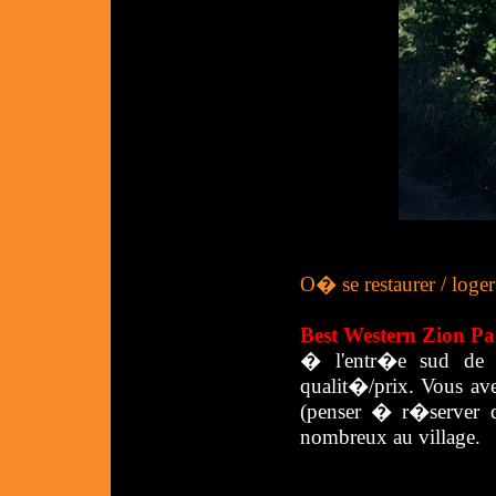
O� se restaurer / loger
Best Western Zion Pa
� l'entr�e sud de l
qualit�/prix. Vous ave
(penser � r�server d�
nombreux au village.