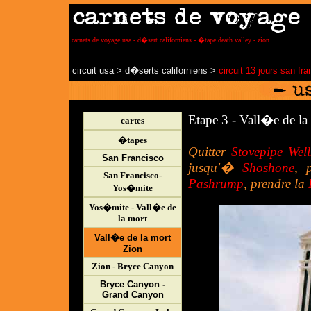
carnets de voyage usa - d�sert californiens - �tape death valley - zion
circuit usa
>
d�serts californiens
>
circuit 13 jours san fr
Etape 3 - Vall�e de la 
cartes
�tapes
Quitter
Stovepipe Well
San Francisco
jusqu'�
Shoshone
, 
San Francisco-
Pashrump
, prendre la
Yos�mite
Yos�mite - Vall�e de
la mort
Vall�e de la mort
Zion
Zion - Bryce Canyon
Bryce Canyon -
Grand Canyon