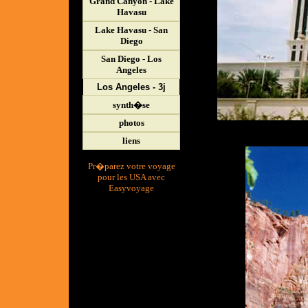
Grand Canyon - Lake
Havasu
Lake Havasu - San
Diego
San Diego - Los
Angeles
Los Angeles - 3j
synth�se
photos
liens
Pr�parez votre voyage
pour les USA avec
Easyvoyage