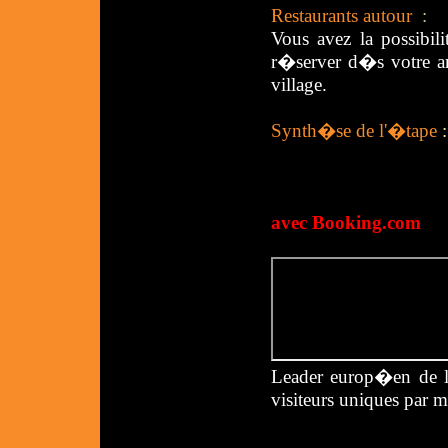
Restaurants autour
:
Vous avez la possibil
r�server d�s votre ar
village.
Synth�se de l'�tape
:
avec Booking.com
Leader europ�en de la
visiteurs uniques par m