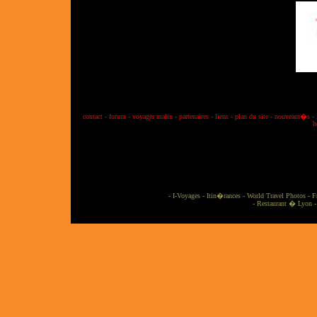
contact
-
forum
-
voyager malin
-
partenaires
-
liens
-
plan du site
-
nouveaut�s
-
h
-
I-Voyages
-
Itin�rances
-
World Travel Photos
-
F
-
Restaurant � Lyon