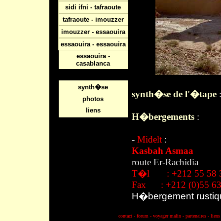
sidi ifni - tafraoute
tafraoute - imouzzer
imouzzer - essaouira
essaouira - essaouira
essaouira -
casablanca
synth�se
synth�se de l'�tape
:
photos
liens
H�bergements
:
-
Midelt
:
Kasbah Asmaa
route Er-Rachidia
T�l : +212 55 58 39 
Fax : +212 (0)55 63
H�bergement rustique
contact
-
forum
-
voyager malin
-
partenaires
-
liens