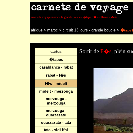
carnets de voyage maroc - la grande boucle - �tape F�s - Iffrane - Midelt
afrique
>
maroc
>
circuit 13 jours - grande boucle
>
�tape
Sortir de
F�s
, plein s
cartes
�tapes
casablanca - rabat
rabat - f�s
f�s - midelt
midelt - merzouga
merzouga -
merzouga
merzouga -
ouarzazate
ouarzazate - tata
tata - sidi ifni