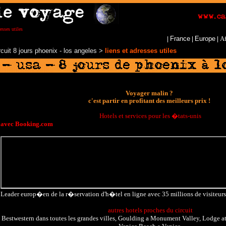
esses utiles
France
Europe
Af
|
|
|
rcuit 8 jours phoenix - los angeles
>
liens et adresses utiles
Voyager malin
?
c'est partir en profitant des meilleurs prix !
Hotels et services pour les �tats-unis
avec Booking.com
Leader europ�en de la r�servation d'h�tel en ligne avec 35 millions de visiteur
autres hotels proches du circuit
Bestwestern
dans toutes les grandes villes
,
Goulding
a Monument Valley,
Lodge a