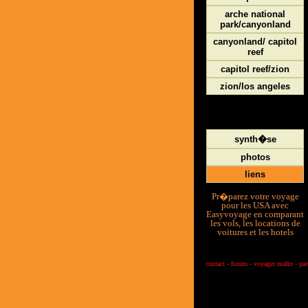
arche national
park/canyonland
canyonland/ capitol
reef
capitol reef/zion
zion/los angeles
synth�se
photos
liens
Pr�parez votre voyage
pour les USA avec
Easyvoyage en comparant
les vols, les locations de
voitures et les hotels
contact
-
forum
-
voyager malin
-
par