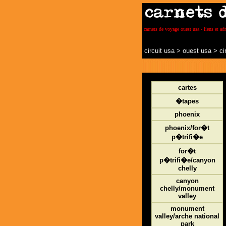
carnets de voyage ouest usa - liens et adr
circuit usa
>
ouest usa
>
ci
cartes
�tapes
phoenix
phoenix/for�t
p�trifi�e
for�t
p�trifi�e/canyon
chelly
canyon
chelly/monument
valley
monument
valley/arche national
park