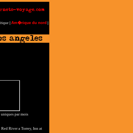
rique
Am�rique du nord
|
|
s uniques par mois
t Red
River a Torrey
,
Inn at