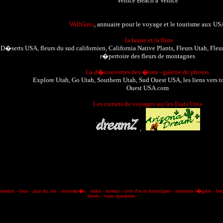
Venice Beach
a Venice
WillGoto
, annuaire pour le voyage et le tourisme
aux US
la faune et la flore
D�serts USA
,
fleurs du sud californien
,
California Native Plants
,
Fleurs Utah
,
Fleu
r�pertoire des fleurs de montagnes
La d�couvertes des �tats - galerie de photos
Explore Utah
,
Go Utah
,
Southern Utah
,
Sud Ouest USA,
les liens vers t
Ouest USA.com
Les carnets de voyages sur les Etats Unis
,
tenaires
-
liens
-
plan du site
-
nouveaut�s
-
index
-
moteur
-
livre d'or et statistiques
-
mentions l�gale
s
-
bou
hotels
-
tours operateurs