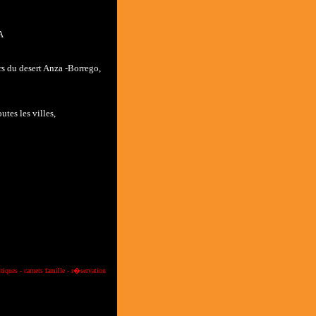
A
rs du desert Anza
-Borrego,
outes les villes
,
tiques
-
carnets famille
-
r�servation