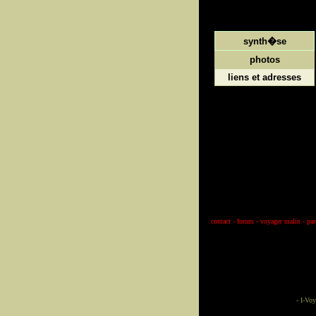
synth�se
photos
liens et adresses
contact
-
forum
-
voyager malin
-
par
-
I-Voy