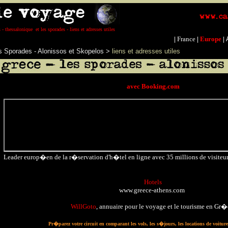
- thessalonique et les sporades - liens et adresses utiles
France
Europe
|
|
|
es Sporades - Alonissos et Skopelos
>
liens et adresses utiles
avec Booking.com
Leader europ�en de la r�servation d'h�tel en ligne avec 35 millions de visiteu
Hotels
www.greece-athens.com
WillGoto
, annuaire pour le voyage et le tourisme en Gr�
Pr�parez votre circuit en comparant les vols, les s�jours, les locations de voiture e