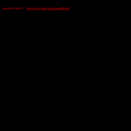
copyright David T .
http://www.pbase.com/daves88/utah