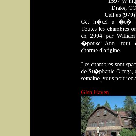
1597 W hi
Drake, C
Call us
(970)
Cet h�tel a �t� co
Toutes les chambres
en 2004 par William
�pouse Ann, tout e
charme d'origine.
Les chambres sont spaci
de St�phanie Ortega, of
semaine, vous pourrez 
Glen Haven