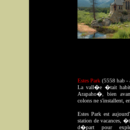
Estes Park
(5558 hab - 
La vall�e �tait habi
Arapaho�, bien avan
colons ne s'installent, 
Estes
Park est aujourd
station de vacances, �t
d�part pour exp