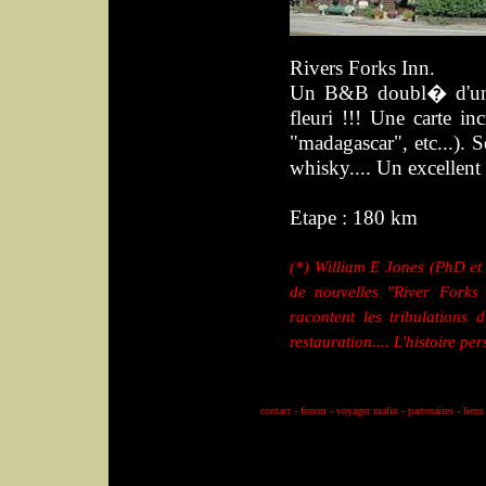
Rivers Forks Inn.
Un B&B doubl� d'un F
fleuri !!! Une carte i
"madagascar", etc...).
whisky.... Un excellen
Etape : 180 km
(*) William E Jones (PhD e
de nouvelles "River Forks
racontent les tribulations 
restauration.... L'histoire per
contact
-
forum
-
voyager malin
-
partenaires
-
liens