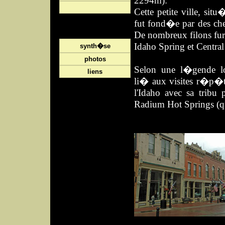
2294m)
:
Cette petite ville, situ
fut fond�e par des che
De nombreux filons fur
Idaho Spring et Central
synth�se
photos
Selon une l�gende lo
liens
li� aux visites r�p�t
l'Idaho avec sa tribu 
Radium Hot Springs (q