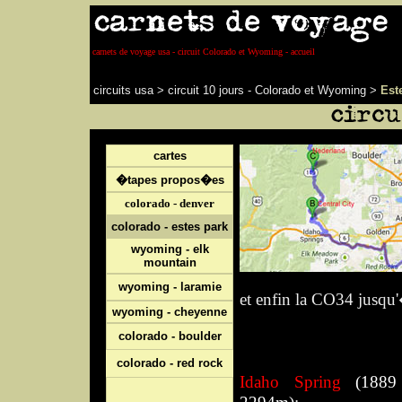
carnets de voyage usa - circuit Colorado et Wyoming - accueil
circuits usa
>
circuit 10 jours - Colorado et Wyoming
>
Est
cartes
�tapes propos�es
colorado - denver
colorado - estes park
wyoming - elk
mountain
wyoming - laramie
et enfin la CO34 jusq
wyoming - cheyenne
colorado - boulder
colorado - red rock
Idaho Spring
(1889