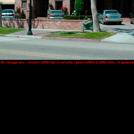
 de voyage usa - circuit californie et nevada - paso robles (californie) - le paso ro