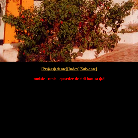
[
Pr�c�dente
][
Index
][
Suivante
]
tunisie - tunis - quartier de sidi bou-sa�d