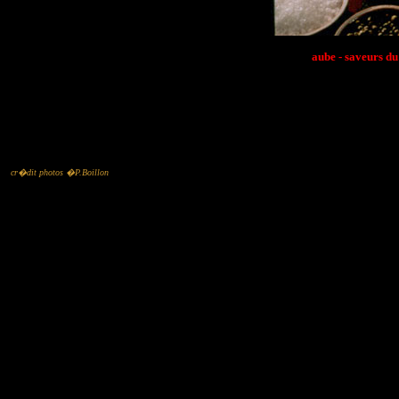
aube - saveurs du 
cr�dit photos �P.Boillon