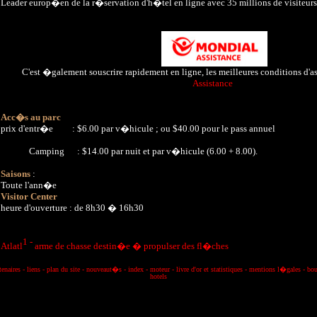
Leader europ�en de la r�servation d'h�tel en ligne avec 35 millions de visiteur
C'est �galement souscrire rapidement en ligne, les meilleures conditions d'
Assistance
Acc�s au parc
prix d'entr�e : $6.00 par v�hicule ; ou $40.00 pour le pass annuel
Camping : $14.00 par nuit et par v�hicule (6.00 + 8.00).
Saisons
:
Toute l'ann�e
Visitor Center
heure d'ouverture : de 8h30 � 16h30
1 -
Atlatl
arme de chasse destin�e � propulser des fl�ches
tenaires
-
liens
-
plan du site
-
nouveaut�s
-
index
-
moteur
-
livre d'or et statistiques
-
mentions l�gale
s
-
bou
hotels