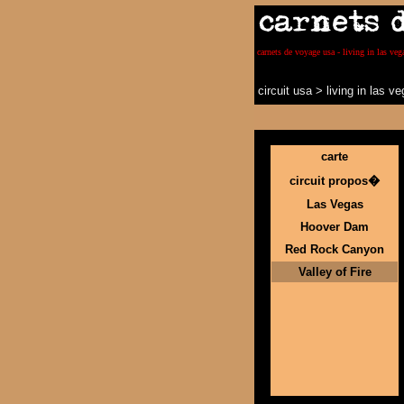
carnets de voyage usa - living in las vega
circuit usa
>
living in las v
carte
circuit propos�
Las Vegas
Hoover Dam
Red Rock Canyon
Valley of Fire