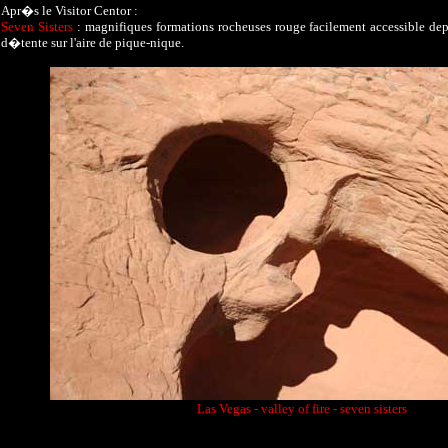
Apr�s le Visitor Centor :
Seven Sisters
: magnifiques formations rocheuses rouge facilement accessible dep
d�tente sur l'aire de pique-nique.
Las Vegas - valley of fire - seven sisters