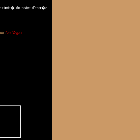
oximit� du point d'entr�e
tion
Las Vegas
.