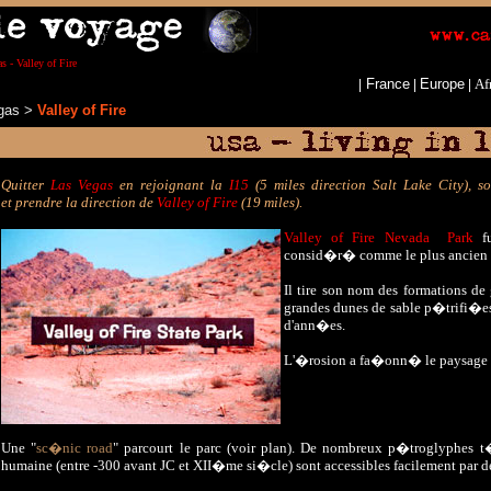
s - Valley of Fire
France
Europe
Af
|
|
|
egas
>
Valley of Fire
Quitter
Las Vegas
en rejoignant la
I15
(5 miles direction Salt Lake City), s
et prendre la direction de
Valley of Fire
(19 miles).
Valley of Fire
Nevada Park
fu
consid�r� comme le plus ancien
Il
tire son nom des formations de
grandes dunes de sable p�trifi�es
d'ann�es.
L'�rosion a fa�onn� le paysage 
Une "
sc�nic road
" parcourt le parc (voir plan). De nombreux p�troglyphes 
humaine (entre -300 avant JC et XII�me si�cle) sont accessibles facilement par d