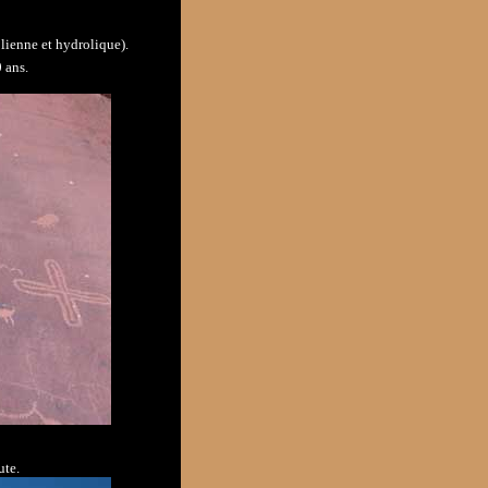
ienne et hydrolique).
 ans.
ute.