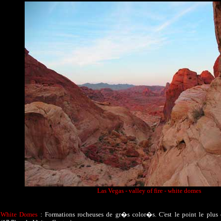
Las Vegas - valley of fire - white domes
White Domes
: Formations rocheuses de gr�s color�s. C'est le point le plus