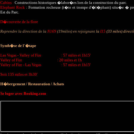
Cabins :
Constructions historiques �labor�es lors de la construction du parc.
Elephant Rock
: Formation rocheuse (t�te et trompe d'�l�phant) situ�e � pr
Est du Parc.
D�couverte de la flore
Reprendre la direction de la
N169
(19miles) en rejoignant
la
I15
(33 miles) direc
Synth�se de l'�tape
Las Vegas - Valley of Fire : 57 miles et 1h15'
Valley of Fire : 20 miles et 1h
Valley of Fire - Las Vegas : 57 miles et 1h15'
Soit 135 miles et 3h30'
H�bergement / Restauration / Achats
Se loger avec Booking.com