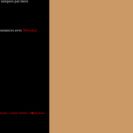
s uniques par mois
assurances avec
Mondial
tiques
-
carnets famille
-
r�servation