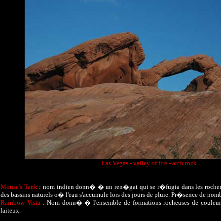
Las Vegas - valley of fire - arch rock
Mouse's Tank
: nom indien donn� � un ren�gat qui se r�fugia dans les rochers
des bassins naturels o� l'eau s'accumule lors des jours de pluie. Pr�sence de no
Rainbow Vista
: Nom donn� � l'ensemble de formations rocheuses de couleurs 
laiteux.