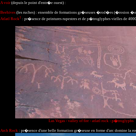
A voir
(depuis le point d'entr�e ouest) :
Beehives
(les ruches) : ensemble de formations gr�seuses �rod�es (�rosion �ol
1
Atlatl Rock
: pr�sence de peintures rupestres et de p�troglyphes vielles de 4000
Las Vegas - valley of fire - atlatl rock - p�troglyphs
Arch Rock
: pr�sence d'une belle formation gr�seuse en forme d'arc domine la ro