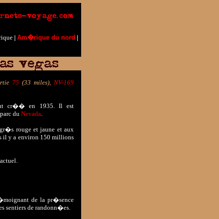
rique
Am�rique du nord
|
|
ortie
75
(33 miles),
NV-169
t cr�� en 1935. Il est
 parc du
Nevada
.
 gr�s rouge et jaune et aux
 il y a environ 150 millions
actuel.
t�moignant de la pr�sence
es sentiers de randonn�es.