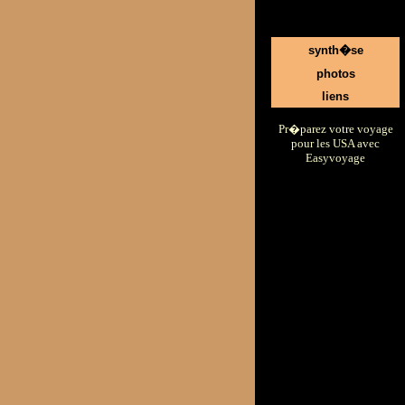
synth�se
photos
liens
Pr�parez votre voyage
pour les USA avec
Easyvoyage