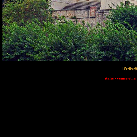
[Pr�c�
italie - venise et 