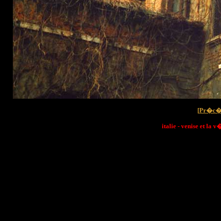
[
Pr�c�
italie - venise et la