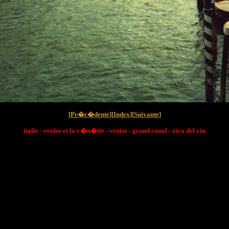
[
Pr�c�dente
][
Index
][
Suivante
]
italie - venise et la v�n�tie - venise - grand canal - riva del vin