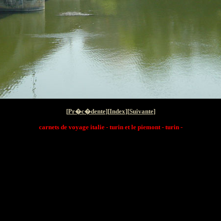
[
Pr�c�dente
][
Index
][
Suivante
]
carnets de voyage italie - turin et le piemont - turin -